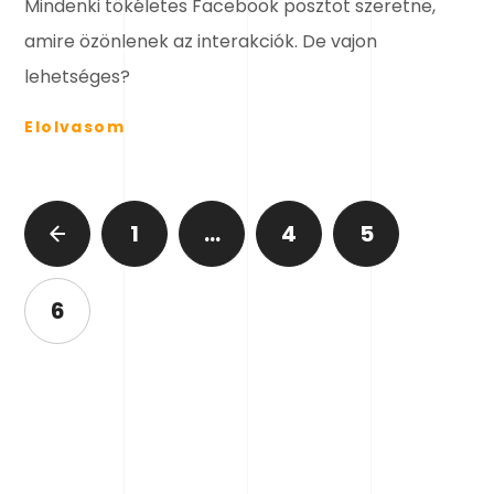
Mindenki tökéletes Facebook posztot szeretne,
amire özönlenek az interakciók. De vajon
lehetséges?
Elolvasom
1
…
4
5
6