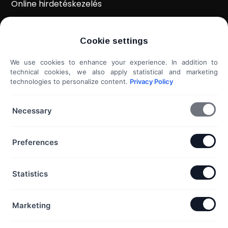
Online hirdetéskezelés
WordPress weboldal készítés
Cookie settings
Weboldal kiértékelés
We use cookies to enhance your experience. In addition to
Shoprenter / Unas webshop készítés
technical cookies, we also apply statistical and marketing
technologies to personalize content.
Privacy Policy
Hideg e-mail megkeresés
További szolgáltatások...
Necessary
KAPCSOLAT
Preferences
Telefon & Email:
Statistics
+36 20 453 3533
hello@exaline.hu
Marketing
Iroda:
1097 Budapest, Pápay István utca 7. földszint. ajtó: