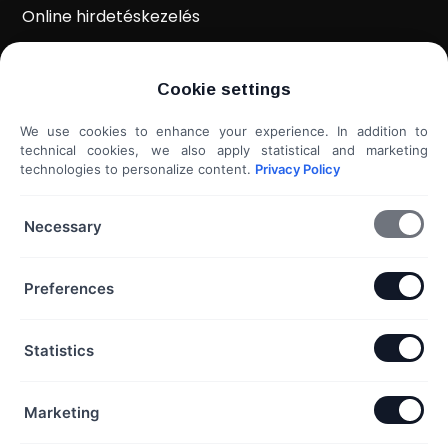
Online hirdetéskezelés
WordPress weboldal készítés
Cookie settings
Weboldal kiértékelés
We use cookies to enhance your experience. In addition to
Shoprenter / Unas webshop készítés
technical cookies, we also apply statistical and marketing
technologies to personalize content.
Privacy Policy
Hideg e-mail megkeresés
További szolgáltatások...
Necessary
KAPCSOLAT
Preferences
Telefon & Email:
Statistics
+36 20 453 3533
hello@exaline.hu
Marketing
Iroda: