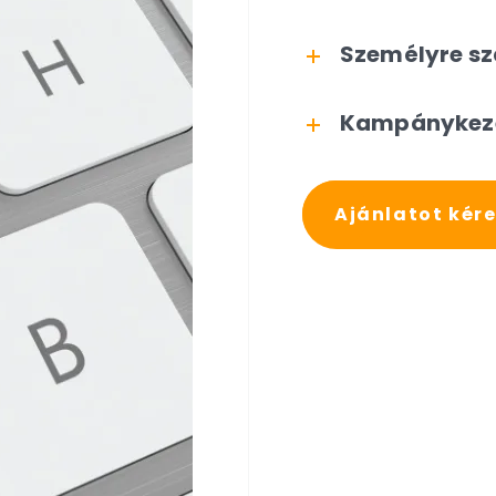
Személyre sza
Kampánykeze
Ajánlatot kér