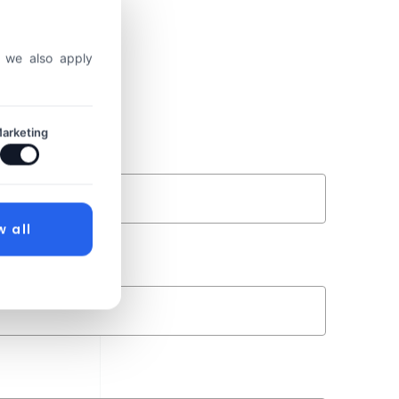
, we also apply
arketing
w all