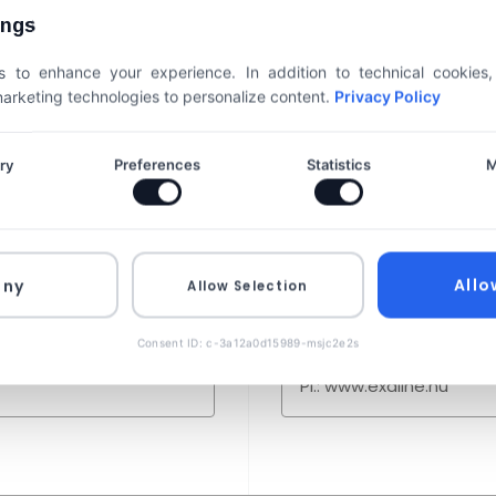
ELÜNK
ings
 to enhance your experience. In addition to technical cookies
TOT!
 marketing technologies to personalize content.
Privacy Policy
ry
Preferences
Statistics
M
E-mail
Allo
eny
Allow Selection
Weboldalad címe
Consent ID: c-3a12a0d15989-msjc2e2s