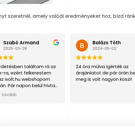
t szeretnél, amely valódi eredményeket hoz, bízd ránk
Szabó Armand
Balázs Tóth
2025-03-28
2024-05-02
irdetésben találtam rá az
24 óra múlva ígérték az
ne-ra, ezért felkerestem
árajánlatot de pár órán be
az ivolt.hu webshopom
meg is volt nagyon köszi!
án. Pár napon belül hívtak
 Dániel rendkívül kedves,
s tovább
őkész volt. Rengeteg
os információval
godtam, amelyekkel
b tudtam haladni.
önöm még egyszer a
lgetést és az idődet!