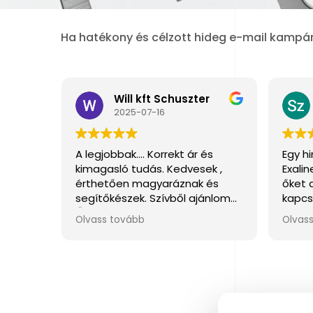
Ha hatékony és célzott hideg e-mail kampány
Will kft Schuszter
2025-07-16
A legjobbak.... Korrekt ár és
Egy h
kimagasló tudás. Kedvesek ,
Exali
érthetően magyaráznak és
őket 
segítőkészek. Szívből ajánlom
kapcs
Őket.
is, és
Olvass tovább
Olvas
segít
haszn
gazda
továb
Kösz
beszé