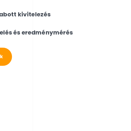
bott kivitelezés
lés és eredménymérés
ek