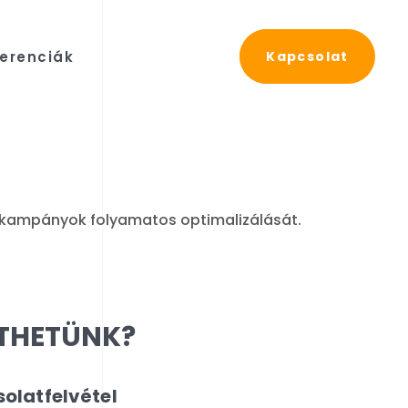
erenciák
Kapcsolat
a kampányok folyamatos optimalizálását.
ÍTHETÜNK?
olatfelvétel