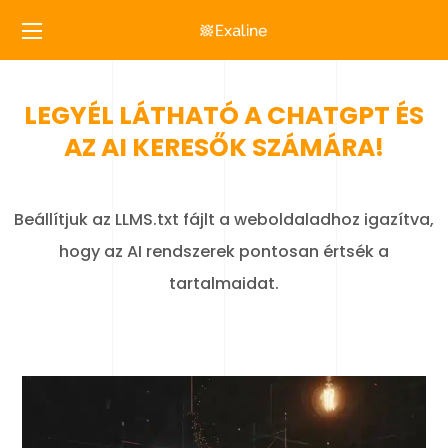
LEGYÉL LÁTHATÓ A CHATGPT ÉS
AZ AI KERESŐK SZÁMÁRA!
Beállítjuk az LLMS.txt fájlt a weboldaladhoz igazítva,
hogy az AI rendszerek pontosan értsék a
tartalmaidat.