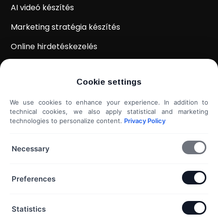
AI videó készítés
Marketing stratégia készítés
Online hirdetéskezelés
WordPress weboldal készítés
Cookie settings
Weboldal kiértékelés
We use cookies to enhance your experience. In addition to
Shoprenter / Unas webshop készítés
technical cookies, we also apply statistical and marketing
technologies to personalize content.
Privacy Policy
Hideg e-mail megkeresés
További szolgáltatások...
Necessary
KAPCSOLAT
Preferences
Telefon & Email:
Statistics
+36 20 453 3533