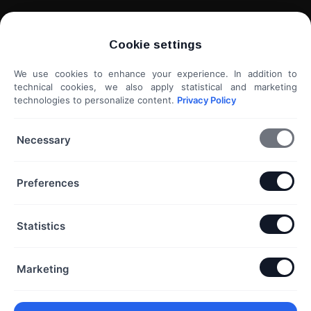
WordPress weboldal készítés
Cookie settings
Weboldal kiértékelés
We use cookies to enhance your experience. In addition to
Shoprenter / Unas webshop készítés
technical cookies, we also apply statistical and marketing
technologies to personalize content.
Privacy Policy
Hideg e-mail megkeresés
További szolgáltatások...
Necessary
KAPCSOLAT
Preferences
Telefon & Email:
Statistics
+36 20 453 3533
hello@exaline.hu
Marketing
Iroda:
1097 Budapest, Pápay István utca 7. földszint. ajtó: