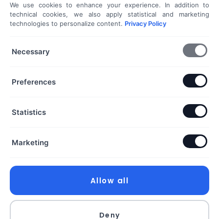
We use cookies to enhance your experience. In addition to
Shoprenter / Unas webshop készítés
technical cookies, we also apply statistical and marketing
technologies to personalize content.
Privacy Policy
Hideg e-mail megkeresés
További szolgáltatások...
Necessary
KAPCSOLAT
Preferences
Telefon & Email:
Statistics
+36 20 453 3533
hello@exaline.hu
Marketing
Iroda:
1097 Budapest, Pápay István utca 7. földszint. ajtó:
18. szám
Allow all
Exaline Kft.
Deny