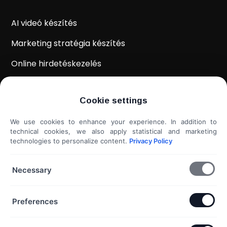
AI videó készítés
Marketing stratégia készítés
Online hirdetéskezelés
WordPress weboldal készítés
Cookie settings
Weboldal kiértékelés
We use cookies to enhance your experience. In addition to
Shoprenter / Unas webshop készítés
technical cookies, we also apply statistical and marketing
technologies to personalize content.
Privacy Policy
Hideg e-mail megkeresés
További szolgáltatások...
Necessary
KAPCSOLAT
Preferences
Telefon & Email: