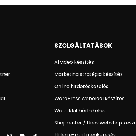
SZOLGÁLTATÁSOK
AI videó készítés
tner
Marketing stratégia készítés
Online hirdetéskezelés
lat
WordPress weboldal készítés
Weboldal kiértékelés
Shoprenter / Unas webshop készí
Hideg e-mail megkeresés