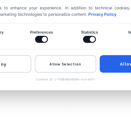
 to enhance your experience. In addition to technical cookies
 marketing technologies to personalize content.
Privacy Policy
EXALINE
le új funkciója, ami átal
ry
Preferences
Statistics
M
Allo
eny
Allow Selection
lakítja, hogyan keresünk, és hogyan jutnak el hozzánk a lát
tingesek számára, és hogyan lehet alkalmazkodni a vált
Consent ID: c-f04846b5636e-msi1aw7z