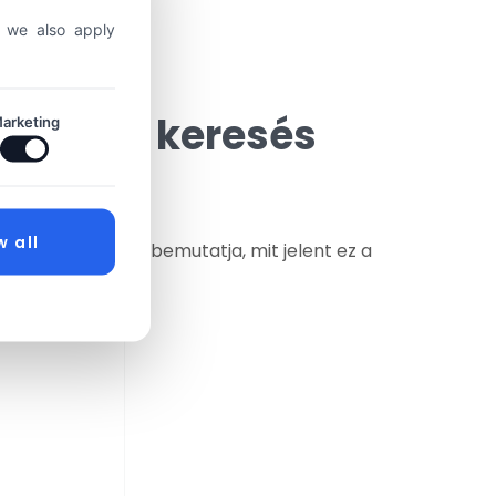
, we also apply
akítja a keresés
arketing
w all
ogatók. Ez a cikk bemutatja, mit jelent ez a
ozáshoz.