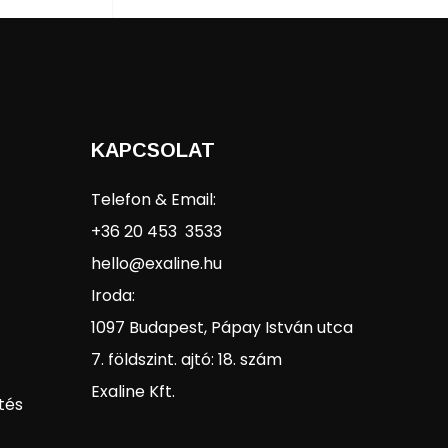
KAPCSOLAT
Telefon & Email:
+36 20 453 3533
hello@exaline.hu
Iroda:
1097 Budapest, Pápay István utca
7. földszint. ajtó: 18. szám
Exaline Kft.
tés