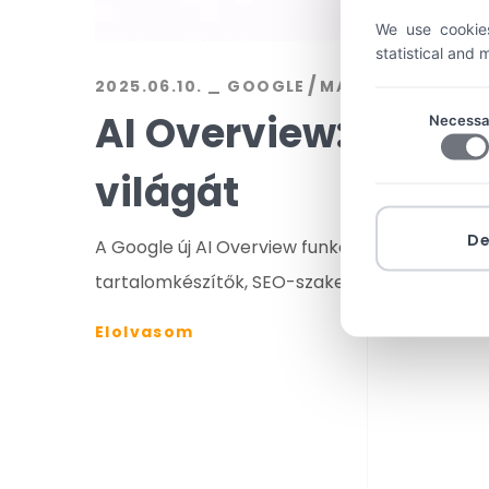
We use cookies
statistical and
2025.06.10.
GOOGLE
MARKETING
BY
AI Overview: A Goog
Necessa
világát
D
A Google új AI Overview funkciója teljesen áta
tartalomkészítők, SEO-szakemberek és marke
Elolvasom