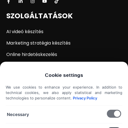
SZOLGÁLTATÁSOK
AI videó készítés
Marketing stratégia készítés
Online hirdetéskezelés
WordPress weboldal készítés
Cookie settings
Weboldal kiértékelés
We use cookies to enhance your experience. In addition to
Shoprenter / Unas webshop készítés
technical cookies, we also apply statistical and marketing
technologies to personalize content.
Privacy Policy
Hideg e-mail megkeresés
További szolgáltatások...
Necessary
KAPCSOLAT