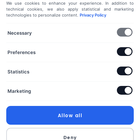
We use cookies to enhance your experience. In addition to
Shoprenter / Unas webshop készítés
technical cookies, we also apply statistical and marketing
technologies to personalize content.
Privacy Policy
Hideg e-mail megkeresés
További szolgáltatások...
Necessary
KAPCSOLAT
Preferences
Telefon & Email:
Statistics
+36 20 453 3533
hello@exaline.hu
Marketing
Iroda:
1097 Budapest, Pápay István utca 7. földszint. ajtó:
18. szám
Allow all
Exaline Kft.
Deny