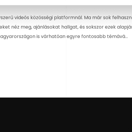
gyszerű videós közösségi platformnál. Ma már sok felhasz
ket néz meg, ajánlásokat hallgat, és sokszor ezek alapjá
Magyarországon is várhatóan egyre fontosabb témává...