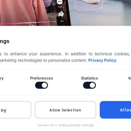
ings
 to enhance your experience. In addition to technical cookies
 marketing technologies to personalize content.
Privacy Policy
ry
Preferences
Statistics
M
Allo
eny
Allow Selection
országon: új lehetőség e
Consent ID: c-5f62aa313a63-msif1glk