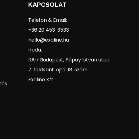
KAPCSOLAT
Telefon & Email:
+36 20 453 3533
hello@exaline.hu
Iroda:
1097 Budapest, Pápay István utca
7. földszint. ajtó: 18. szám
Exaline Kft.
tés