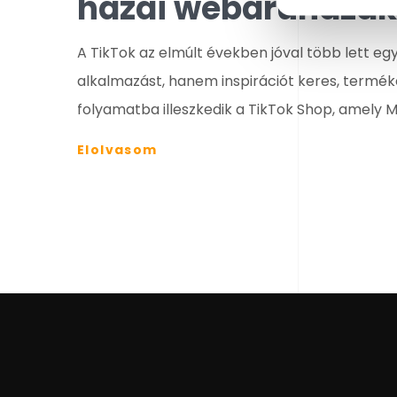
hazai webáruházak
A TikTok az elmúlt években jóval több lett e
alkalmazást, hanem inspirációt keres, terméke
folyamatba illeszkedik a TikTok Shop, amely 
Elolvasom