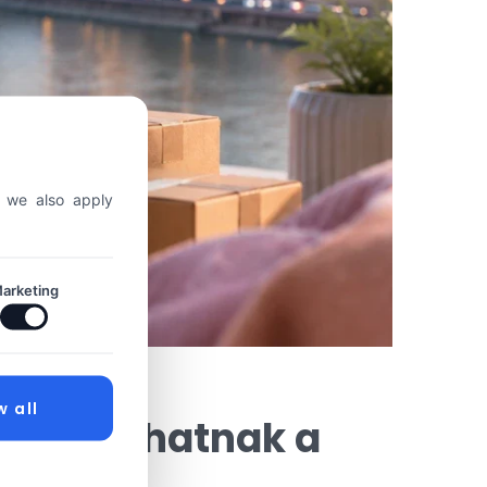
, we also apply
arketing
w all
lőtt állhatnak a