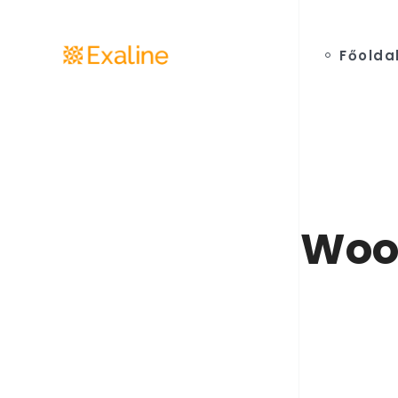
Főolda
Woo