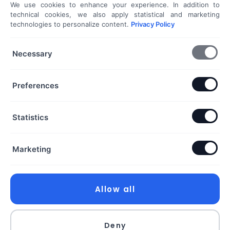
We use cookies to enhance your experience. In addition to
Shoprenter / Unas webshop készítés
technical cookies, we also apply statistical and marketing
technologies to personalize content.
Privacy Policy
Hideg e-mail megkeresés
További szolgáltatások...
Necessary
KAPCSOLAT
Preferences
Telefon & Email:
Statistics
+36 20 453 3533
hello@exaline.hu
Marketing
Iroda:
1097 Budapest, Pápay István utca 7. földszint. ajtó:
18. szám
Allow all
Exaline Kft.
Deny