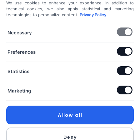
We use cookies to enhance your experience. In addition to
Shoprenter / Unas webshop készítés
technical cookies, we also apply statistical and marketing
technologies to personalize content.
Privacy Policy
Hideg e-mail megkeresés
További szolgáltatások...
Necessary
KAPCSOLAT
Preferences
Telefon & Email:
Statistics
+36 20 453 3533
hello@exaline.hu
Marketing
Iroda:
1097 Budapest, Pápay István utca 7. földszint. ajtó:
18. szám
Allow all
Exaline Kft.
Deny