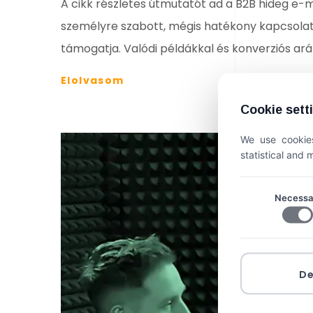
A cikk részletes útmutatót ad a B2B hideg e
személyre szabott, mégis hatékony kapcsolat
támogatja. Valódi példákkal és konverziós ará
Elolvasom
Cookie sett
We use cookies
statistical and
Necessa
D