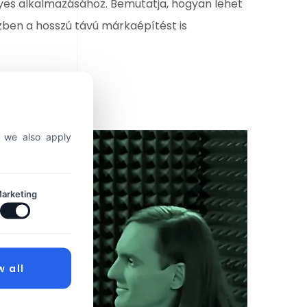
yes alkalmazásához. Bemutatja, hogyan lehet
zben a hosszú távú márkaépítést is
, we also apply
arketing
w all