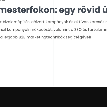
mesterfokon: egy rövid
e: bizalomépítés, célzott kampányok és aktívan kereső ü
-mail kampányok működését, valamint a SEO és tartalomm
 a legjobb B2B marketingtechnikák segítségével!