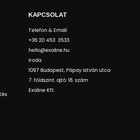
KAPCSOLAT
Telefon & Email:
+36 20 453 3533
hello@exaline.hu
Iroda:
1097 Budapest, Pápay István utca
7. földszint. ajtó: 18. szám
Exaline Kft.
tés