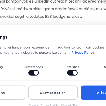
-mail kampányok és LinkedIn outreach technikák eredmén
felvételi módszerekkel gyors eredményeket elérni, mikö
nyokkal segíti a tudatos B2B leadgenerálást.
ings
 to enhance your experience. In addition to technical cookies
 marketing technologies to personalize content.
Privacy Policy
ry
Preferences
Statistics
M
Allo
eny
Allow Selection
Consent ID: c-be9da94d1b69-msk63f5g