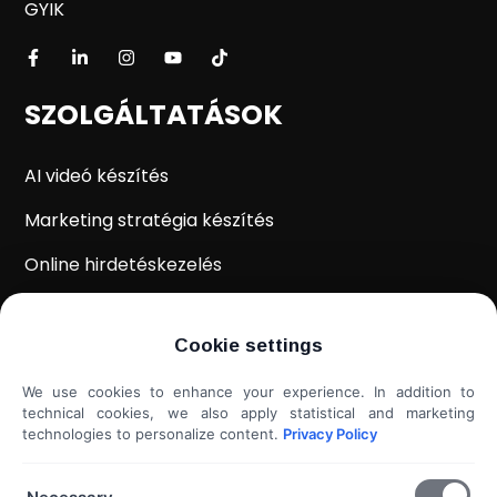
GYIK
SZOLGÁLTATÁSOK
AI videó készítés
Marketing stratégia készítés
Online hirdetéskezelés
WordPress weboldal készítés
Cookie settings
Weboldal kiértékelés
We use cookies to enhance your experience. In addition to
Shoprenter / Unas webshop készítés
technical cookies, we also apply statistical and marketing
technologies to personalize content.
Privacy Policy
Hideg e-mail megkeresés
További szolgáltatások...