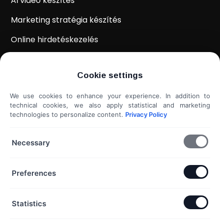
AI videó készítés
Marketing stratégia készítés
Online hirdetéskezelés
WordPress weboldal készítés
Cookie settings
Weboldal kiértékelés
We use cookies to enhance your experience. In addition to
Shoprenter / Unas webshop készítés
technical cookies, we also apply statistical and marketing
technologies to personalize content.
Privacy Policy
Hideg e-mail megkeresés
További szolgáltatások...
Necessary
KAPCSOLAT
Preferences
Telefon & Email:
Statistics
+36 20 453 3533