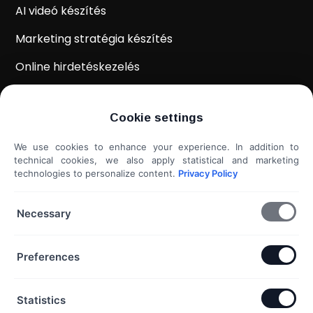
AI videó készítés
Marketing stratégia készítés
Online hirdetéskezelés
WordPress weboldal készítés
Cookie settings
Weboldal kiértékelés
We use cookies to enhance your experience. In addition to
Shoprenter / Unas webshop készítés
technical cookies, we also apply statistical and marketing
technologies to personalize content.
Privacy Policy
Hideg e-mail megkeresés
További szolgáltatások...
Necessary
KAPCSOLAT
Preferences
Telefon & Email:
Statistics
+36 20 453 3533