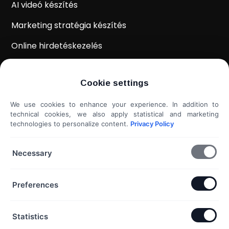
AI videó készítés
Marketing stratégia készítés
Online hirdetéskezelés
WordPress weboldal készítés
Cookie settings
Weboldal kiértékelés
We use cookies to enhance your experience. In addition to
Shoprenter / Unas webshop készítés
technical cookies, we also apply statistical and marketing
technologies to personalize content.
Privacy Policy
Hideg e-mail megkeresés
További szolgáltatások...
Necessary
KAPCSOLAT
Preferences
Telefon & Email:
Statistics
+36 20 453 3533