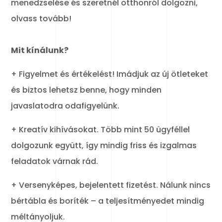
menedzselése és szeretnél otthonról dolgozni,
olvass tovább!
Mit kínálunk?
+ Figyelmet és értékelést! Imádjuk az új ötleteket
és biztos lehetsz benne, hogy minden
javaslatodra odafigyelünk.
+ Kreatív kihívásokat. Több mint 50 ügyféllel
dolgozunk együtt, így mindig friss és izgalmas
feladatok várnak rád.
+ Versenyképes, bejelentett fizetést. Nálunk nincs
bértábla és boríték – a teljesítményedet mindig
méltányoljuk.