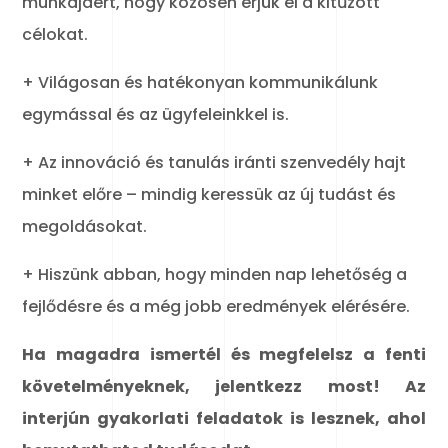
munkájáért, hogy közösen érjük el a kitűzött
célokat.
+ Világosan és hatékonyan kommunikálunk
egymással és az ügyfeleinkkel is.
+ Az innováció és tanulás iránti szenvedély hajt
minket előre – mindig keressük az új tudást és
megoldásokat.
+ Hiszünk abban, hogy minden nap lehetőség a
fejlődésre és a még jobb eredmények elérésére.
Ha magadra ismertél és megfelelsz a fenti
követelményeknek, jelentkezz most! Az
interjún gyakorlati feladatok is lesznek, ahol