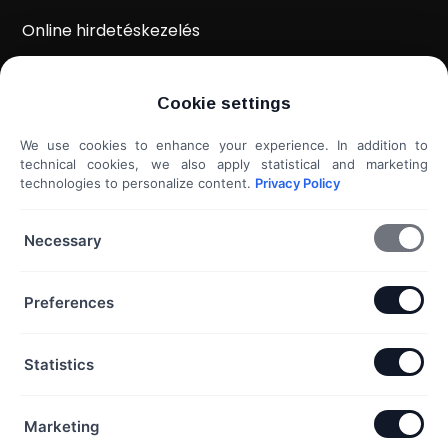
Online hirdetéskezelés
WordPress weboldal készítés
Cookie settings
Weboldal kiértékelés
We use cookies to enhance your experience. In addition to
Shoprenter / Unas webshop készítés
technical cookies, we also apply statistical and marketing
technologies to personalize content.
Privacy Policy
Hideg e-mail megkeresés
További szolgáltatások...
Necessary
KAPCSOLAT
Preferences
Telefon & Email:
Statistics
+36 20 453 3533
hello@exaline.hu
Marketing
Iroda: