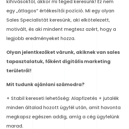
kihívásoktól, akkor mi téged keresünk! Ez nem
egy „átlagos” értékesítői pozíció. Mi egy olyan
Sales Specialistát keresünk, aki elkötelezett,
motivált, és aki mindent megtesz azért, hogy a
legjobb eredményeket hozza.
Olyan jelentkezőket várunk, akiknek van sales
tapasztalatuk, főként digitális marketing
területről!
Mit tudunk ajánlani számodra?
+ Stabil kereseti lehetőség: Alapfizetés + jutalék
minden általad hozott ügyfél után, amit havonta
megkapsz egészen addig, amíg a cég ügyfelünk
marad.