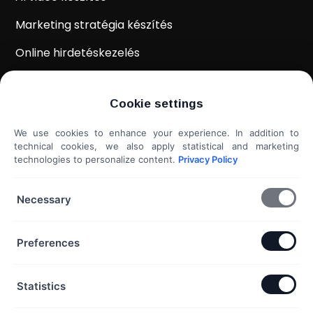
Marketing stratégia készítés
Online hirdetéskezelés
WordPress weboldal készítés
Cookie settings
Weboldal kiértékelés
We use cookies to enhance your experience. In addition to
Shoprenter / Unas webshop készítés
technical cookies, we also apply statistical and marketing
technologies to personalize content.
Privacy Policy
Hideg e-mail megkeresés
További szolgáltatások...
Necessary
KAPCSOLAT
Preferences
Telefon & Email:
Statistics
+36 20 453 3533
hello@exaline.hu