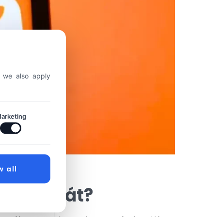
, we also apply
arketing
w all
ompontját?