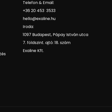
Telefon & Email:
+36 20 453 3533
hello@exaline.hu
Iroda:
1097 Budapest, Pápay István utca
7. földszint. ajtó: 18. szám
Exaline Kft.
tés