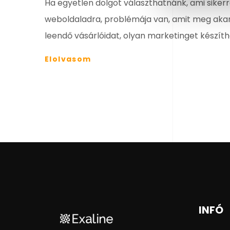
Ha egyetlen dolgot választhatnánk, ami siker
weboldaladra, problémája van, amit meg akar 
leendő vásárlóidat, olyan marketinget készíthe
Elolvasom
INFÓ