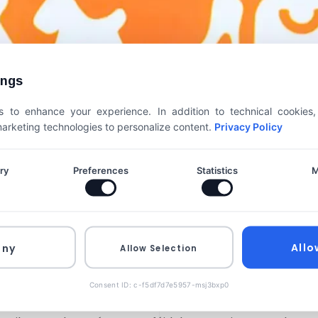
ings
 to enhance your experience. In addition to technical cookies
 marketing technologies to personalize content.
Privacy Policy
ry
Preferences
Statistics
M
Allo
eny
Allow Selection
rtod legnagyobb fájdal
Consent ID: c-f5df7d7e5957-msj3bxp0