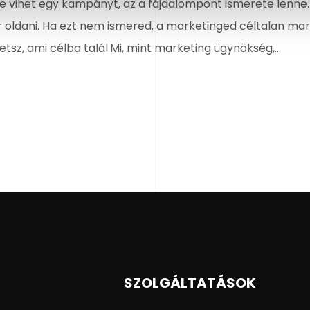
re vihet egy kampányt, az a fájdalompont ismerete lenne.
oldani. Ha ezt nem ismered, a marketinged céltalan mara
tsz, ami célba talál.Mi, mint marketing ügynökség,...
SZOLGÁLTATÁSOK