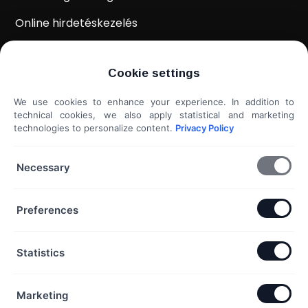
Online hirdetéskezelés
WordPress weboldal készítés
Cookie settings
Weboldal kiértékelés
We use cookies to enhance your experience. In addition to
Shoprenter / Unas webshop készítés
technical cookies, we also apply statistical and marketing
technologies to personalize content.
Privacy Policy
Hideg e-mail megkeresés
További szolgáltatások...
Necessary
KAPCSOLAT
Preferences
Telefon & Email:
Statistics
+36 20 453 3533
hello@exaline.hu
Marketing
Iroda: