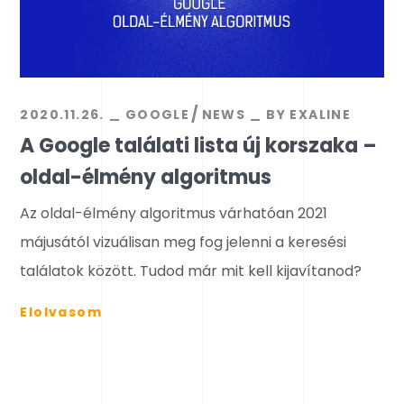
2020.11.26.
GOOGLE
NEWS
BY
EXALINE
A Google találati lista új korszaka –
oldal-élmény algoritmus
Az oldal-élmény algoritmus várhatóan 2021
májusától vizuálisan meg fog jelenni a keresési
találatok között. Tudod már mit kell kijavítanod?
Elolvasom