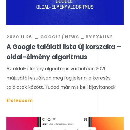
2020.11.26.
GOOGLE
NEWS
BY
EXALINE
A Google találati lista új korszaka –
oldal-élmény algoritmus
Az oldal-élmény algoritmus várhatóan 2021
májusától vizuálisan meg fog jelenni a keresési
találatok között. Tudod már mit kell kijavítanod?
Elolvasom