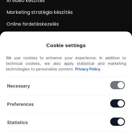
AI videó készítés
Marketing stratégia készítés
Online hirdetéskezelés
WordPress weboldal készítés
Cookie settings
Weboldal kiértékelés
We use cookies to enhance your experience. In addition to
Shoprenter / Unas webshop készítés
technical cookies, we also apply statistical and marketing
technologies to personalize content.
Privacy Policy
Hideg e-mail megkeresés
További szolgáltatások...
Necessary
KAPCSOLAT
Preferences
Telefon & Email:
Statistics
+36 20 453 3533