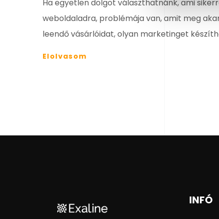
Ha egyetlen dolgot választhatnánk, ami siker
weboldaladra, problémája van, amit meg akar 
leendő vásárlóidat, olyan marketinget készíthe
Elolvasom
INFÓ