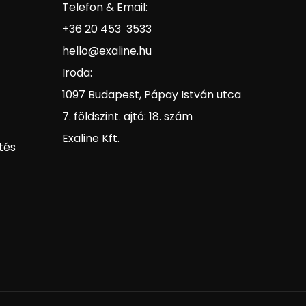
Telefon & Email:
+36 20 453 3533
hello@exaline.hu
Iroda:
1097 Budapest, Pápay István utca
7. földszint. ajtó: 18. szám
Exaline Kft.
tés