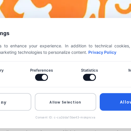
ings
 to enhance your experience. In addition to technical cookies
 marketing technologies to personalize content.
Privacy Policy
ry
Preferences
Statistics
M
Allo
eny
Allow Selection
rtod legnagyobb fájdal
Consent ID: c-ca2dda15be43-mskqncva