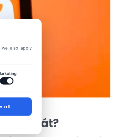
, we also apply
arketing
w all
ompontját?