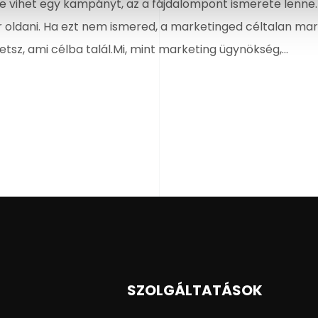
re vihet egy kampányt, az a fájdalompont ismerete lenne.
oldani. Ha ezt nem ismered, a marketinged céltalan mara
tsz, ami célba talál.Mi, mint marketing ügynökség,...
SZOLGÁLTATÁSOK