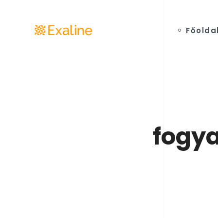
Főolda
fogya