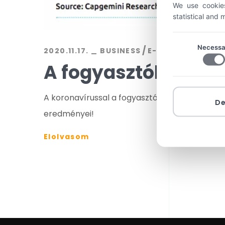
We use cookies
statistical and
Necessa
2020.11.17.
BUSINESS
E-KERESKEDELEM
A fogyasztók, a ko
A koronavírussal a fogyasztói magatartás is m
D
eredményei!
Elolvasom