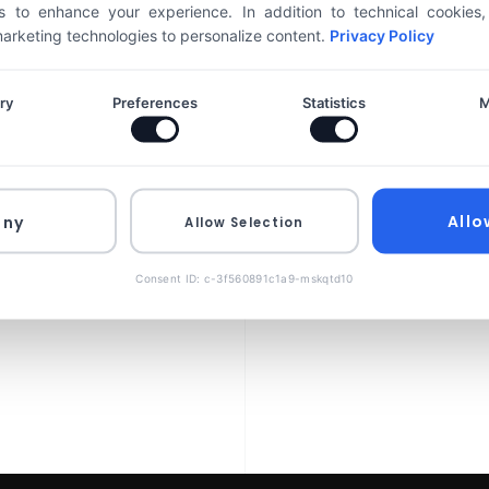
 to enhance your experience. In addition to technical cookies
 marketing technologies to personalize content.
Privacy Policy
ry
Preferences
Statistics
M
NEWS
BY
EXALINE
ronavírus és a fogyasztó
egváltozott, a vásárlók azokhoz a márkákhoz fordultak, ak
Allo
eny
Allow Selection
Consent ID: c-3f560891c1a9-mskqtd10