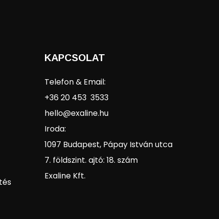
KAPCSOLAT
Telefon & Email:
+36 20 453 3533
hello@exaline.hu
Iroda:
1097 Budapest, Pápay István utca
7. földszint. ajtó: 18. szám
Exaline Kft.
tés