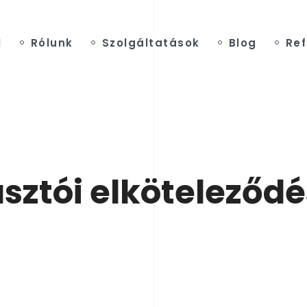
l
Rólunk
Szolgáltatások
Blog
Ref
sztói elköteleződ