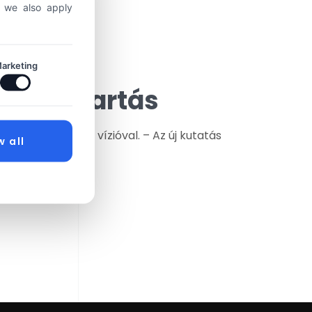
, we also apply
arketing
i magatartás
ik rendelkeznek vízióval. – Az új kutatás
w all