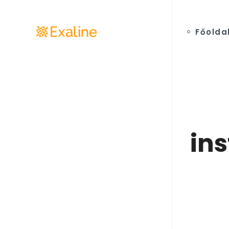
Főolda
in