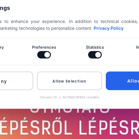
ings
 to enhance your experience. In addition to technical cookies
 marketing technologies to personalize content.
Privacy Policy
ry
Preferences
Statistics
M
Allo
eny
Allow Selection
Consent ID: c-5076bbf39853-msidjlhx