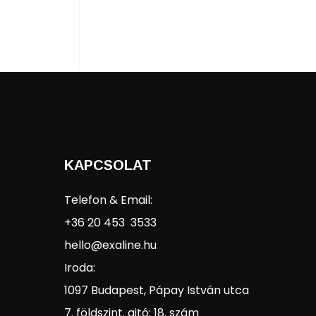
KAPCSOLAT
Telefon & Email:
+36 20 453 3533
hello@exaline.hu
Iroda:
1097 Budapest, Pápay István utca
7. földszint. ajtó: 18. szám