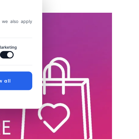
, we also apply
arketing
w all