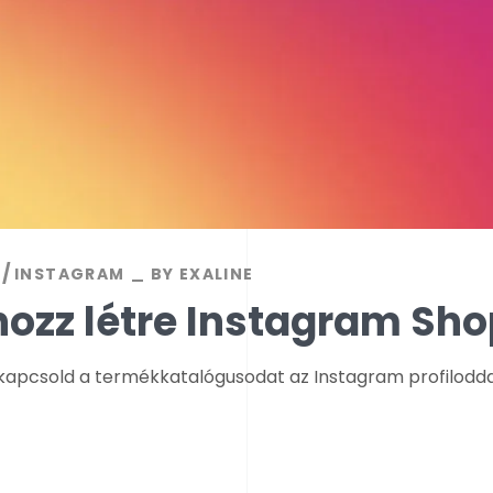
INSTAGRAM
BY
EXALINE
ozz létre Instagram Sho
kapcsold a termékkatalógusodat az Instagram profilodda