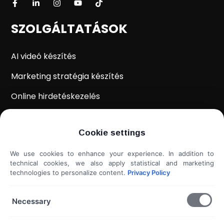
SZOLGÁLTATÁSOK
AI videó készítés
Marketing stratégia készítés
Online hirdetéskezelés
WordPress weboldal készítés
Cookie settings
Weboldal kiértékelés
We use cookies to enhance your experience. In addition to
Shoprenter / Unas webshop készítés
technical cookies, we also apply statistical and marketing
technologies to personalize content.
Privacy Policy
Hideg e-mail megkeresés
További szolgáltatások...
Necessary