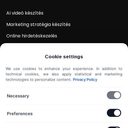
AI videó készítés
Marketing stratégia készítés
Online hirdetéskezelés
WordPress weboldal készítés
Cookie settings
Weboldal kiértékelés
We use cookies to enhance your experience. In addition to
Shoprenter / Unas webshop készítés
technical cookies, we also apply statistical and marketing
technologies to personalize content.
Privacy Policy
Hideg e-mail megkeresés
További szolgáltatások...
Necessary
KAPCSOLAT
Preferences
Telefon & Email: