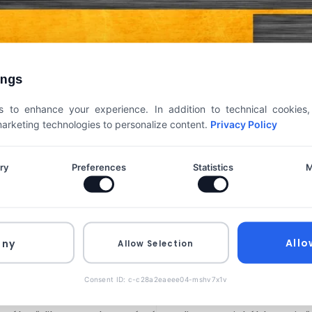
ings
 to enhance your experience. In addition to technical cookies
 marketing technologies to personalize content.
Privacy Policy
ry
Preferences
Statistics
M
Allo
eny
Allow Selection
XALINE
fontossága 2025-ben
Consent ID: c-c28a2eaeee04-mshv7x1v