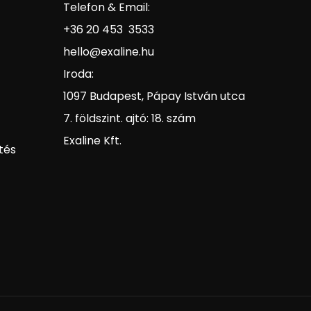
Telefon & Email:
+36 20 453 3533
hello@exaline.hu
Iroda:
1097 Budapest, Pápay István utca
7. földszint. ajtó: 18. szám
Exaline Kft.
tés