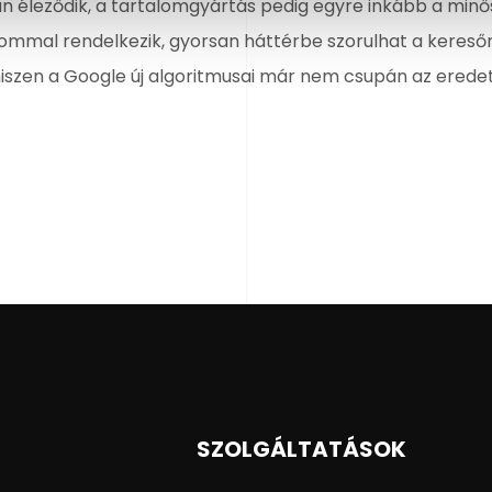
 éleződik, a tartalomgyártás pedig egyre inkább a minő
alommal rendelkezik, gyorsan háttérbe szorulhat a keres
iszen a Google új algoritmusai már nem csupán az eredeti.
SZOLGÁLTATÁSOK