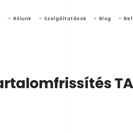
l
Rólunk
Szolgáltatások
Blog
Ref
artalomfrissítés T