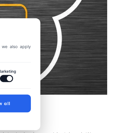
, we also apply
arketing
w all