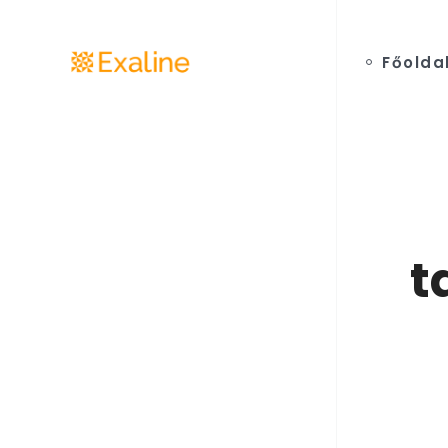
Főolda
t