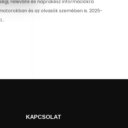
ségi, releváns és naprakész információkra
őmotorokban és az olvasók szemében is. 2025-
..
KAPCSOLAT