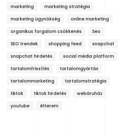
marketing
marketing stratégia
marketing ügynökség
online marketing
organikus forgalom csökkenés
Seo
SEO trendek
shopping feed
snapchat
snapchat hirdetés
social média platform
tartalomfrissítés
tartalomgyártás
tartalommarketing
tartalomstratégia
tiktok
tiktok hirdetés
webáruház
youtube
étterem