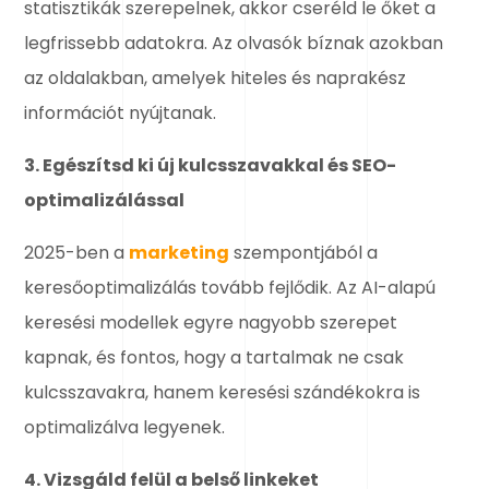
statisztikák szerepelnek, akkor cseréld le őket a
legfrissebb adatokra. Az olvasók bíznak azokban
az oldalakban, amelyek hiteles és naprakész
információt nyújtanak.
3. Egészítsd ki új kulcsszavakkal és SEO-
optimalizálással
2025-ben a
marketing
szempontjából a
keresőoptimalizálás tovább fejlődik. Az AI-alapú
keresési modellek egyre nagyobb szerepet
kapnak, és fontos, hogy a tartalmak ne csak
kulcsszavakra, hanem keresési szándékokra is
optimalizálva legyenek.
4. Vizsgáld felül a belső linkeket