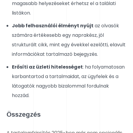
magasabb helyezéseket érhetsz el a találati
listákon.
Jobb felhasználói élményt nyújt
az olvasók
számára értékesebb egy naprakész, jól
strukturált cikk, mint egy évekkel ezelőtti, elavult
információkat tartalmazó bejegyzés.
Erősíti az üzleti hitelességet
: ha folyamatosan
karbantartod a tartalmaidat, az ügyfelek és a
látogatók nagyobb bizalommal fordulnak
hozzád.
Összegzés
A tartalomfrissítés 2025-ben már nem opcionális