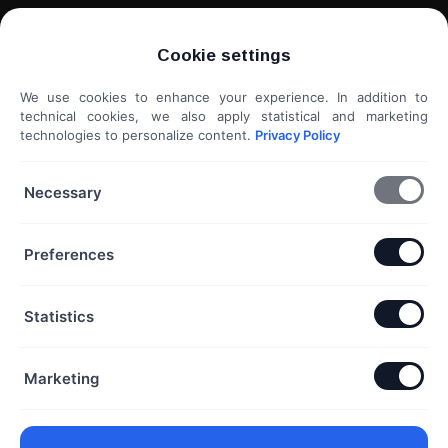
WordPress weboldal készítés
Cookie settings
Weboldal kiértékelés
We use cookies to enhance your experience. In addition to
Shoprenter / Unas webshop készítés
technical cookies, we also apply statistical and marketing
technologies to personalize content.
Privacy Policy
Hideg e-mail megkeresés
További szolgáltatások...
Necessary
KAPCSOLAT
Preferences
Telefon & Email:
Statistics
+36 20 453 3533
hello@exaline.hu
Marketing
Iroda:
1097 Budapest, Pápay István utca 7. földszint. ajtó:
18. szám