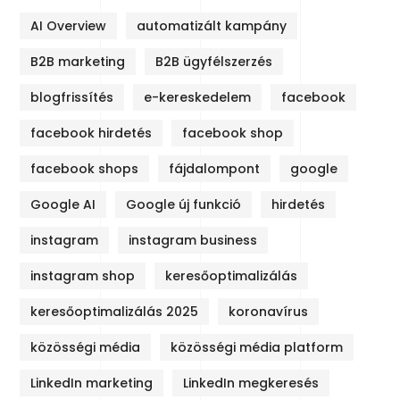
AI Overview
automatizált kampány
B2B marketing
B2B ügyfélszerzés
blogfrissítés
e-kereskedelem
facebook
facebook hirdetés
facebook shop
facebook shops
fájdalompont
google
Google AI
Google új funkció
hirdetés
instagram
instagram business
instagram shop
keresőoptimalizálás
keresőoptimalizálás 2025
koronavírus
közösségi média
közösségi média platform
LinkedIn marketing
LinkedIn megkeresés