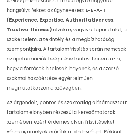
A Google keresőalgoritmusa egyre nagyobb
hangsúlyt fektet az úgynevezett
E-E-A-T
(Experience, Expertise, Authoritativeness,
Trustworthiness)
elvekre, vagyis a tapasztalat, a
szakértelem, a tekintély és a megbízhatóság
szempontjaira. A tartalomfrissítés során nemcsak
az új információk beépítése fontos, hanem az is,
hogy a források hitelesek legyenek, és a szerző
szakmai hozzáértése egyértelműen
megmutatkozzon a szövegben.
Az átgondolt, pontos és szakmailag alátámasztott
tartalom előnyben részesül a keresőmotorok
szemében, ezért érdemes olyan frissítéseket
végezni, amelyek erősítik a hitelességet. Például