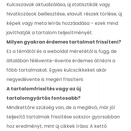
Kulcsszavak aktualizálása, új statisztikák vagy
hivatkozások beillesztése, elavult részek törlése, új
képek vagy meta leírás hozzáadása – ezek mind
javíthatják a tartalom teljesítményét.
Milyen gyakran érdemes tartalmat frissíteni?
Ez a témától és a weboldal méretétől is függ, de
általában félévente-évente érdemes átnézni a
főbb tartalmakat. Egyes kulcscikkeket akár
negyedévente is megéri frissíteni.
A tartalomfrissítés vagy az új
tartalomgyártás fontosabb?
Mindkettőre szükség van, de a meglévő, már jól
teljesítő tartalmak frissítése sokszor gyorsabban
hoz eredményt, mint új cikkek írása. A kettő