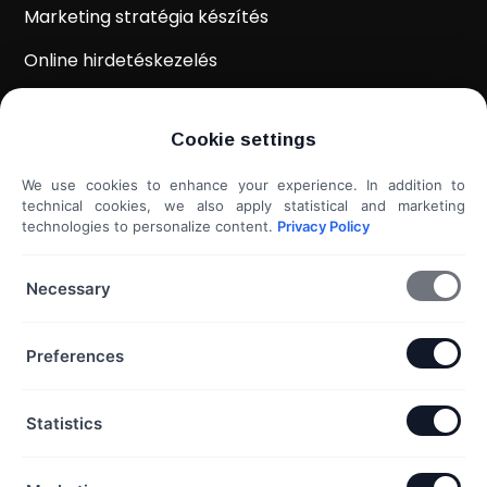
Marketing stratégia készítés
Online hirdetéskezelés
WordPress weboldal készítés
Cookie settings
Weboldal kiértékelés
We use cookies to enhance your experience. In addition to
Shoprenter / Unas webshop készítés
technical cookies, we also apply statistical and marketing
technologies to personalize content.
Privacy Policy
Hideg e-mail megkeresés
További szolgáltatások...
Necessary
KAPCSOLAT
Preferences
Telefon & Email:
Statistics
+36 20 453 3533
hello@exaline.hu