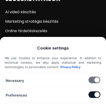
AI videó készítés
Marketing stratégia készítés
Online hirdetéskezelés
WordPress weboldal készítés
Cookie settings
Weboldal kiértékelés
We use cookies to enhance your experience. In addition to
Shoprenter / Unas webshop készítés
technical cookies, we also apply statistical and marketing
technologies to personalize content.
Privacy Policy
Hideg e-mail megkeresés
További szolgáltatások...
Necessary
KAPCSOLAT
Preferences
Telefon & Email: