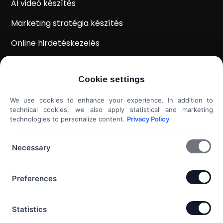
AI videó készítés
Marketing stratégia készítés
Online hirdetéskezelés
WordPress weboldal készítés
Cookie settings
Weboldal kiértékelés
We use cookies to enhance your experience. In addition to
Shoprenter / Unas webshop készítés
technical cookies, we also apply statistical and marketing
technologies to personalize content.
Privacy Policy
Hideg e-mail megkeresés
További szolgáltatások...
Necessary
KAPCSOLAT
Preferences
Telefon & Email:
Statistics
+36 20 453 3533