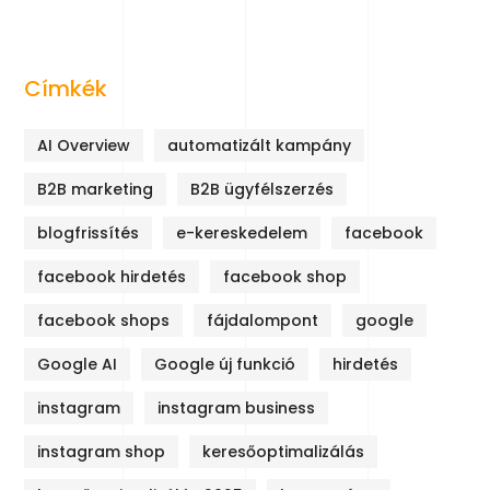
Címkék
AI Overview
automatizált kampány
B2B marketing
B2B ügyfélszerzés
blogfrissítés
e-kereskedelem
facebook
facebook hirdetés
facebook shop
facebook shops
fájdalompont
google
Google AI
Google új funkció
hirdetés
instagram
instagram business
instagram shop
keresőoptimalizálás