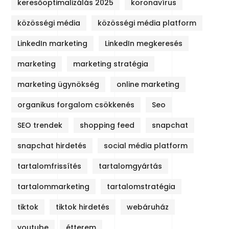
keresőoptimalizálás 2025
koronavírus
közösségi média
közösségi média platform
LinkedIn marketing
LinkedIn megkeresés
marketing
marketing stratégia
marketing ügynökség
online marketing
organikus forgalom csökkenés
Seo
SEO trendek
shopping feed
snapchat
snapchat hirdetés
social média platform
tartalomfrissítés
tartalomgyártás
tartalommarketing
tartalomstratégia
tiktok
tiktok hirdetés
webáruház
youtube
étterem