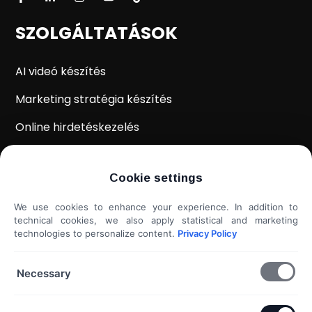
SZOLGÁLTATÁSOK
AI videó készítés
Marketing stratégia készítés
Online hirdetéskezelés
WordPress weboldal készítés
Cookie settings
Weboldal kiértékelés
We use cookies to enhance your experience. In addition to
Shoprenter / Unas webshop készítés
technical cookies, we also apply statistical and marketing
technologies to personalize content.
Privacy Policy
Hideg e-mail megkeresés
További szolgáltatások...
Necessary
KAPCSOLAT