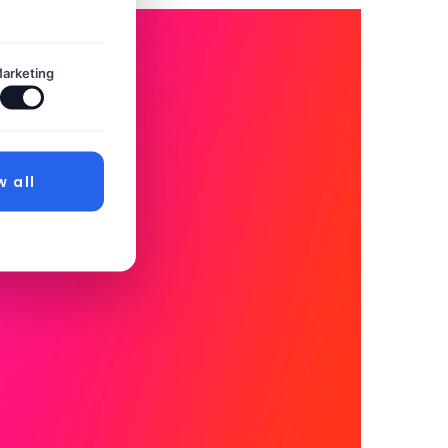
arketing
w all