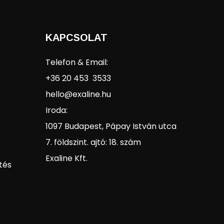
KAPCSOLAT
Telefon & Email:
+36 20 453 3533
hello@exaline.hu
Iroda:
1097 Budapest, Pápay István utca
7. földszint. ajtó: 18. szám
Exaline Kft.
tés