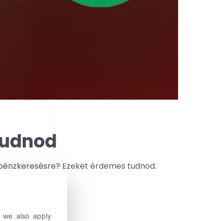
tudnod
a pénzkeresésre? Ezeket érdemes tudnod.
, we also apply