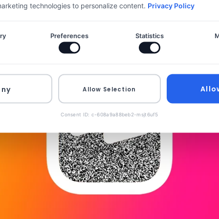
 marketing technologies to personalize content.
Privacy Policy
ry
Preferences
Statistics
M
Allo
eny
Allow Selection
Consent ID: c-608a9a88beb2-msjt6uf5