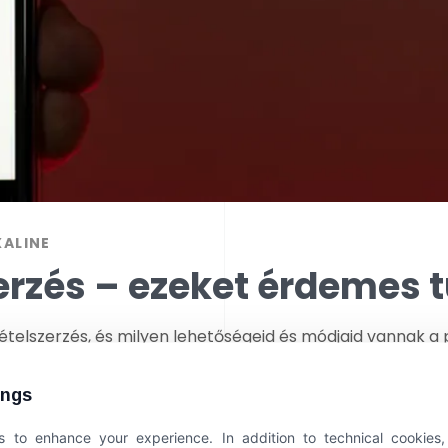
XALINE
erzés – ezeket érdemes 
ételszerzés, és milyen lehetőségeid és módjaid vannak 
ings
 to enhance your experience. In addition to technical cookies