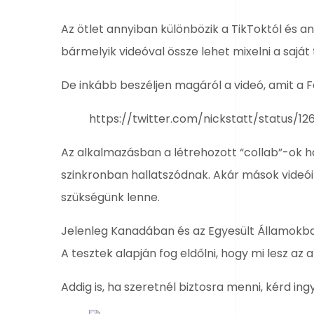
Az ötlet annyiban különbözik a TikToktól és a
bármelyik videóval össze lehet mixelni a saját
De inkább beszéljen magáról a videó, amit a 
https://twitter.com/nickstatt/status/
Az alkalmazásban a létrehozott “collab”-ok h
szinkronban hallatszódnak. Akár mások videóibó
szükségünk lenne.
Jelenleg Kanadában és az Egyesült Államokban 
A tesztek alapján fog eldőlni, hogy mi lesz az 
Addig is, ha szeretnél biztosra menni, kérd i