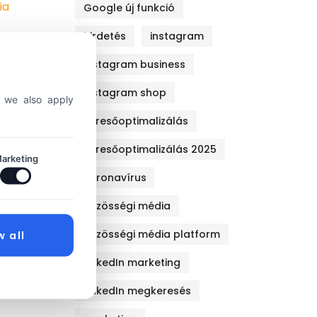
Google új funkció
hirdetés
instagram
instagram business
instagram shop
, we also apply
keresőoptimalizálás
keresőoptimalizálás 2025
arketing
koronavírus
közösségi média
közösségi média platform
w all
LinkedIn marketing
LinkedIn megkeresés