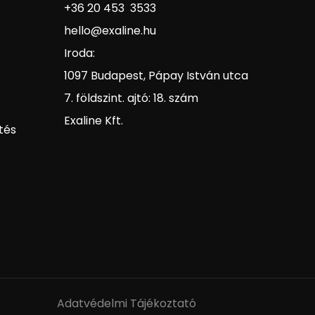
+36 20 453 3533
hello@exaline.hu
Iroda:
1097 Budapest, Pápay István utca
7. földszint. ajtó: 18. szám
Exaline Kft.
tés
Adatvédelmi Tájékoztató