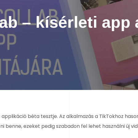
b – kísérleti app 
 applikáció béta tesztje. Az alkalmazás a TikTokhoz hason
ni benne, ezeket pedig szabadon fel lehet használni új vi