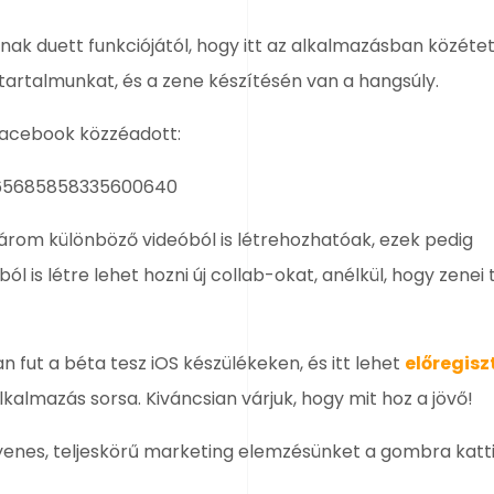
nnak duett funkciójától, hogy itt az alkalmazásban közéte
 tartalmunkat, és a zene készítésén van a hangsúly.
Facebook közzéadott:
1265685858335600640
árom különböző videóból is létrehozhatóak, ezek pedig
l is létre lehet hozni új collab-okat, anélkül, hogy zenei
fut a béta tesz iOS készülékeken, és itt lehet
előregisz
alkalmazás sorsa. Kiváncsian várjuk, hogy mit hoz a jövő!
ngyenes, teljeskörű marketing elemzésünket a gombra katt