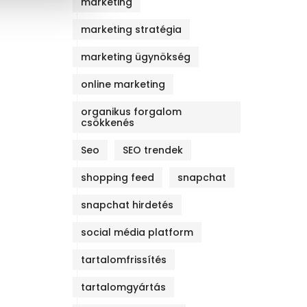
marketing
marketing stratégia
marketing ügynökség
online marketing
organikus forgalom
csökkenés
Seo
SEO trendek
shopping feed
snapchat
snapchat hirdetés
social média platform
tartalomfrissítés
tartalomgyártás