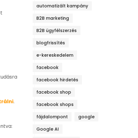
automatizált kampány
tt
B2B marketing
B2B ügyfélszerzés
blogfrissítés
e-kereskedelem
facebook
 tudásra
facebook hirdetés
facebook shop
trálni
.
facebook shops
fájdalompont
google
intva:
Google AI