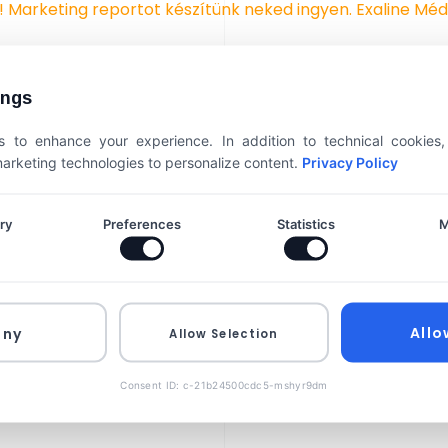
ings
 to enhance your experience. In addition to technical cookies
 marketing technologies to personalize content.
Privacy Policy
ry
Preferences
Statistics
M
Allo
eny
Allow Selection
Consent ID: c-21b24500cdc5-mshyr9dm