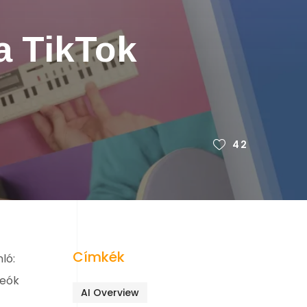
a TikTok
42
Címkék
ló:
deók
AI Overview