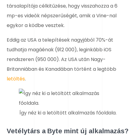
társalapítója célkitűzése, hogy visszahozza a 6
mp-es videók népszerűségét, amik a Vine-nal
egykor a ködbe vesztek.
Eddig az USA a telepítések nagyjából 70%-át
tudhatja magáénak (912 000), leginkább iOS
rendszeren (950 000). Az USA után Nagy-
Britanniában és Kanadában történt a legtöbb
letöltés
.
Így néz ki a letöltött alkalmazás főoldala.
Vetélytárs a Byte mint új alkalmazás?