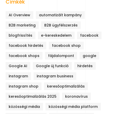
Címkék
AI Overview
automatizált kampány
B2B marketing
B2B ügyfélszerzés
blogfrissítés
e-kereskedelem
facebook
facebook hirdetés
facebook shop
facebook shops
fájdalompont
google
Google AI
Google új funkció
hirdetés
instagram
instagram business
instagram shop
keresőoptimalizálás
keresőoptimalizálás 2025
koronavírus
közösségi média
közösségi média platform