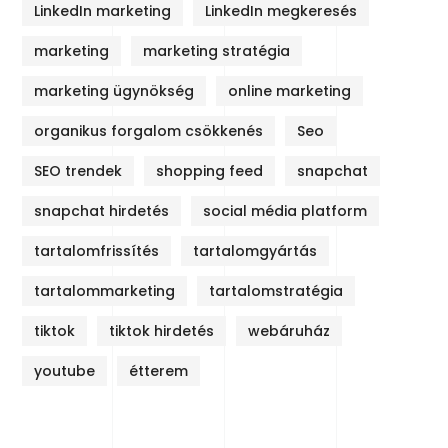
LinkedIn marketing
LinkedIn megkeresés
marketing
marketing stratégia
marketing ügynökség
online marketing
organikus forgalom csökkenés
Seo
SEO trendek
shopping feed
snapchat
snapchat hirdetés
social média platform
tartalomfrissítés
tartalomgyártás
tartalommarketing
tartalomstratégia
tiktok
tiktok hirdetés
webáruház
youtube
étterem