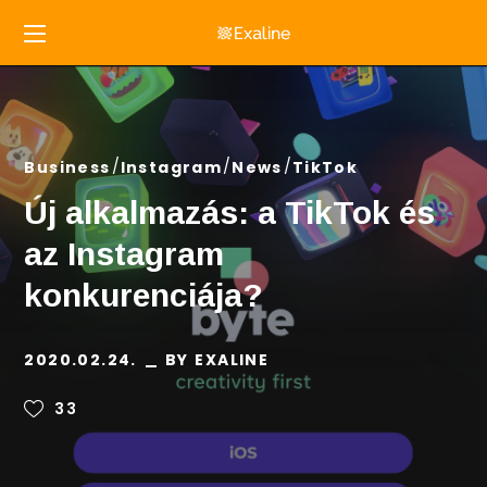
Business
Instagram
News
TikTok
Új alkalmazás: a TikTok és
az Instagram
konkurenciája?
2020.02.24.
BY
EXALINE
33