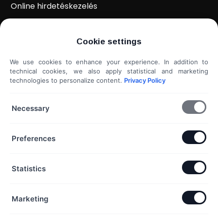
Online hirdetéskezelés
WordPress weboldal készítés
Cookie settings
Weboldal kiértékelés
We use cookies to enhance your experience. In addition to
Shoprenter / Unas webshop készítés
technical cookies, we also apply statistical and marketing
technologies to personalize content.
Privacy Policy
Hideg e-mail megkeresés
További szolgáltatások...
Necessary
KAPCSOLAT
Preferences
Telefon & Email:
Statistics
+36 20 453 3533
hello@exaline.hu
Marketing
Iroda:
1097 Budapest, Pápay István utca 7. földszint. ajtó: