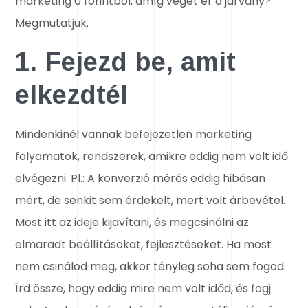
marketing 0 forintból, amíg véget ér a járvány?
Megmutatjuk.
1. Fejezd be, amit
elkezdtél
Mindenkinél vannak befejezetlen marketing
folyamatok, rendszerek, amikre eddig nem volt idő
elvégezni. Pl.: A konverzió mérés eddig hibásan
mért, de senkit sem érdekelt, mert volt árbevétel.
Most itt az ideje kijavítani, és megcsinálni az
elmaradt beállításokat, fejlesztéseket. Ha most
nem csinálod meg, akkor tényleg soha sem fogod.
Írd össze, hogy eddig mire nem volt időd, és fogj