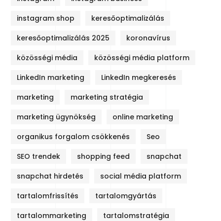
instagram shop
keresőoptimalizálás
keresőoptimalizálás 2025
koronavírus
közösségi média
közösségi média platform
LinkedIn marketing
LinkedIn megkeresés
marketing
marketing stratégia
marketing ügynökség
online marketing
organikus forgalom csökkenés
Seo
SEO trendek
shopping feed
snapchat
snapchat hirdetés
social média platform
tartalomfrissítés
tartalomgyártás
tartalommarketing
tartalomstratégia