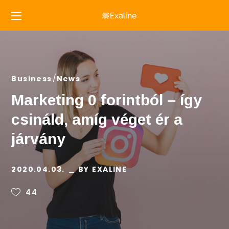
Business
News
Marketing 0 forintból – így
csináld, amíg véget ér a
járvány
2020.04.03.
BY
EXALINE
44