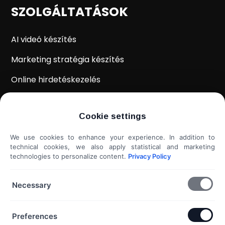
SZOLGÁLTATÁSOK
AI videó készítés
Marketing stratégia készítés
Online hirdetéskezelés
WordPress weboldal készítés
Cookie settings
Weboldal kiértékelés
We use cookies to enhance your experience. In addition to
Shoprenter / Unas webshop készítés
technical cookies, we also apply statistical and marketing
technologies to personalize content.
Privacy Policy
Hideg e-mail megkeresés
További szolgáltatások...
Necessary
KAPCSOLAT
Preferences