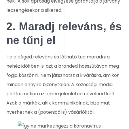
neki. A sok apróság elvégzése garantálja a járvány
lecsengésekor a sikered.
2. Maradj releváns, és
ne tűnj el
Ha a céged releváns és látható tud maradni a
nehéz időkben is, azt a branded hosszútávon meg
fogja köszönni. Nem játszhatsz a kivárásra, amikor
minden ennyire bizonytalan. A közösségi média
platformokon az online jelenléted növelned kell.
Azok a márkák, akik kommunikálnak, bizalmat
nyerhetnek a (potenicális) vásárlóktól.