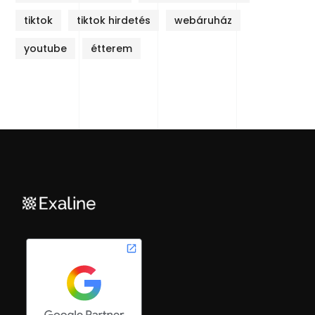
tiktok
tiktok hirdetés
webáruház
youtube
étterem