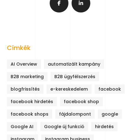
Címkék
AI Overview
automatizált kampány
B2B marketing
B2B ügyfélszerzés
blogfrissítés
e-kereskedelem
facebook
facebook hirdetés
facebook shop
facebook shops
fájdalompont
google
Google AI
Google új funkció
hirdetés
instagram
instagram business