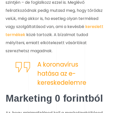
szintjén – de foglalkozz ezzel is. Meglévő
feliratkozódnak pedig mutasd meg, hogy tőrődsz
velük, még akkor is, ha esetleg olyan terméked
vagy szolgáltatásod van, ami a kevésbé
kereslett
termékek
közé tartozik. A bízalmat tudod
mélyíteni, emiatt elkötelezett vásárlókat
szerezhetsz magadnak.
A koronavírus
hatása az e-
kereskedelemre
Marketing 0 forintból
Az, hogy minimalizálnod kell a marketingköltésed,