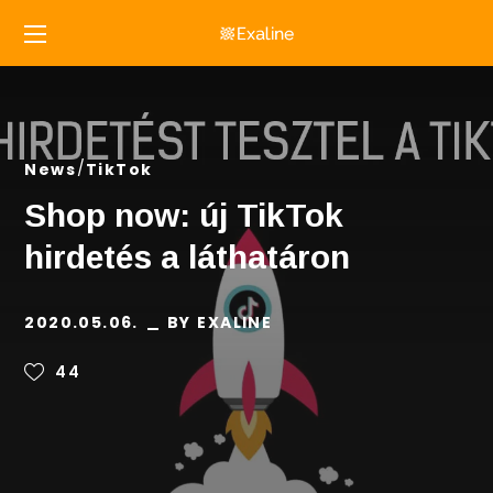
News
TikTok
Shop now: új TikTok
hirdetés a láthatáron
2020.05.06.
BY
EXALINE
44