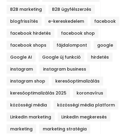
B2B marketing
B2B ügyfélszerzés
blogfrissítés
e-kereskedelem
facebook
facebook hirdetés
facebook shop
facebook shops
fájdalompont
google
Google AI
Google új funkció
hirdetés
instagram
instagram business
instagram shop
keresőoptimalizálás
keresőoptimalizálás 2025
koronavírus
közösségi média
közösségi média platform
LinkedIn marketing
LinkedIn megkeresés
marketing
marketing stratégia