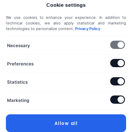
Cookie settings
Weboldal kiértékelés
We use cookies to enhance your experience. In addition to
Shoprenter / Unas webshop készítés
technical cookies, we also apply statistical and marketing
technologies to personalize content.
Privacy Policy
Hideg e-mail megkeresés
További szolgáltatások...
Necessary
KAPCSOLAT
Preferences
Telefon & Email:
Statistics
+36 20 453 3533
hello@exaline.hu
Marketing
Iroda:
1097 Budapest, Pápay István utca 7. földszint. ajtó:
18. szám
Allow all
Exaline Kft.