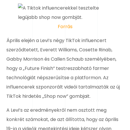
Forrás
Április elején a Levi’s négy TikTok influencert
szerződtetett, Everett Williams, Cosette Rinab,
Gabby Morrison és Callen Schaub személyében,
hogy a „Future Finish” testreszabható farmer
technológiát népszerűsítse a platformon. Az
influencerek szponzorált videói tartalmazták az új
TikTok hirdetés „Shop now” gombjait.
A Levi’s az eredményekről nem osztott meg
konkrét számokat, de azt állította, hogy az április
19-ig a videók megtekintési ideje kétszer olyan