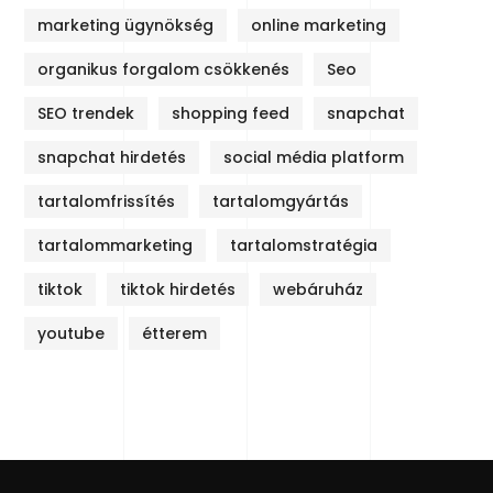
marketing ügynökség
online marketing
organikus forgalom csökkenés
Seo
SEO trendek
shopping feed
snapchat
snapchat hirdetés
social média platform
tartalomfrissítés
tartalomgyártás
tartalommarketing
tartalomstratégia
tiktok
tiktok hirdetés
webáruház
youtube
étterem