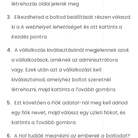
létrehozás oldal jelenik meg
Elkezdheted a boltod beállítását részen válaszd
ki a
A webhelyet lehetősége
t és ott kattints a
Kezdés
pontra
A vállalkozás kiválasztásánál megjelennek azok
a vállalkozások, amiknek az adminisztrátora
vagy. Ezek után azt a vállalkozást kell
kiválasztanod, amelyhez boltot szeretnél
létrehozni, majd kattints a
Tovább
gombra.
Ezt követően a
Fiók adatai
-nál meg kell adnod
egy fiók nevet, majd válassz egy üzleti fiókot, és
kattints a
Tovább
gombra.
A
Hol tudják megnézni az emberek a boltodat?