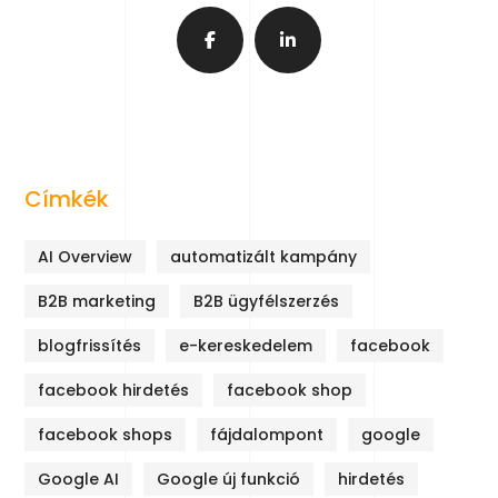
Címkék
AI Overview
automatizált kampány
B2B marketing
B2B ügyfélszerzés
blogfrissítés
e-kereskedelem
facebook
facebook hirdetés
facebook shop
facebook shops
fájdalompont
google
Google AI
Google új funkció
hirdetés