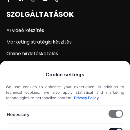
SZOLGÁLTATÁSOK
AI videó készítés
Marketing stratégia készítés
Online hirdetéskezelés
WordPress weboldal készítés
Cookie settings
Weboldal kiértékelés
We use cookies to enhance your experience. In addition to
Shoprenter / Unas webshop készítés
technical cookies, we also apply statistical and marketing
technologies to personalize content.
Privacy Policy
Hideg e-mail megkeresés
További szolgáltatások...
Necessary
KAPCSOLAT