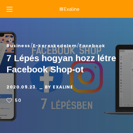
Business
E-kereskedelem
Facebook
7 Lépés hogyan hozz létre
Facebook Shop-ot
2020.09.23.
BY
EXALINE
50