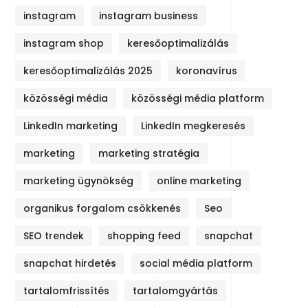
instagram
instagram business
instagram shop
keresőoptimalizálás
keresőoptimalizálás 2025
koronavírus
közösségi média
közösségi média platform
LinkedIn marketing
LinkedIn megkeresés
marketing
marketing stratégia
marketing ügynökség
online marketing
organikus forgalom csökkenés
Seo
SEO trendek
shopping feed
snapchat
snapchat hirdetés
social média platform
tartalomfrissítés
tartalomgyártás